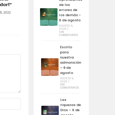
de los
dor!”
errores de
15, 2022
los demás –
6 de agosto
AGOSTO 6,
2026
/
SIN
COMENTARIOS
Escrito
para
nuestra
admonición
– 6 de
agosto
AGOSTO 6,
2026
/
SIN
COMENTARIOS
Las
riquezas de
Dios – 6 de