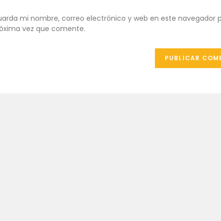
de
de
ombre
correo
tu
arda mi nombre, correo electrónico y web en este navegador p
e
electrónico
web
óxima vez que comente.
uario
para
(opcional)
ra
comentar
omentar