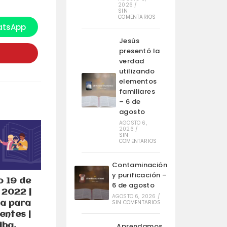
2026
/
SIN
COMENTARIOS
tsApp
e
bre
Jesús
n
na
presentó la
ueva
verdad
entana
utilizando
elementos
familiares
– 6 de
agosto
AGOSTO 6,
2026
/
SIN
COMENTARIOS
Contaminación
y purificación –
 19 de
6 de agosto
 2022 |
AGOSTO 6, 2026
/
SIN COMENTARIOS
a para
entes |
iba,
Aprendamos