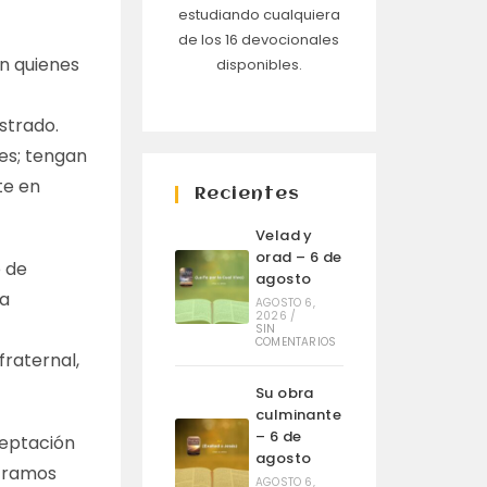
estudiando cualquiera
de los 16 devocionales
on quienes
disponibles.
strado.
es; tengan
te en
Recientes
Velad y
orad – 6 de
o de
agosto
La
AGOSTO 6,
2026
/
SIN
COMENTARIOS
fraternal,
Su obra
culminante
– 6 de
ceptación
agosto
ntramos
AGOSTO 6,