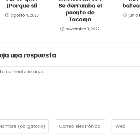
¡Porque sí!
Se derrumba el
batea
puente de
agosto 4, 2023
junio 
Tacoma
noviembre 3, 2022
eja una respuesta
omentario
troduce
Introduce
Introduce
tu
la
ombre
dirección
URL