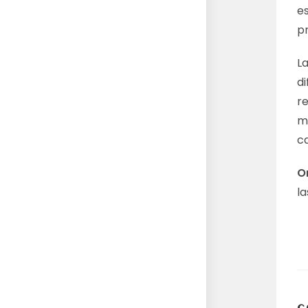
e
p
La
di
r
m
c
O
l