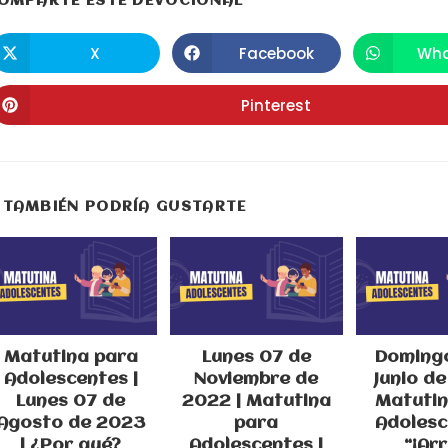
COMPARTIR
OMPARTE ESTE DEVOCIONAL
ESTE
X
Facebook
Wha
Se
Se
S
abre
abre
a
CONTENIDO
en
en
e
una
una
u
Pinterest
Se
nueva
nueva
n
abre
ventana
ventana
v
en
una
nueva
ventana
TAMBIÉN PODRÍA GUSTARTE
Matutina para
Lunes 07 de
Domingo
Adolescentes |
Noviembre de
Junio de
Lunes 07 de
2022 | Matutina
Matutin
Agosto de 2023
para
Adolesc
| ¿Por qué?
Adolescentes |
“¡Arr