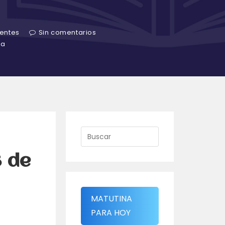
centes
Sin comentarios
ra
3 de
MATUTINA
PARA HOY