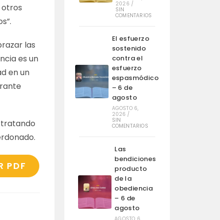
2026
/
 otros
SIN
COMENTARIOS
s”.
El esfuerzo
brazar las
sostenido
ncia es un
contra el
esfuerzo
ad en un
espasmódico
erante
– 6 de
agosto
AGOSTO 6,
2026
/
SIN
 tratando
COMENTARIOS
erdonado.
Las
bendiciones
R PDF
producto
de la
obediencia
– 6 de
agosto
AGOSTO 6,