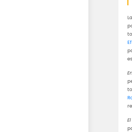
La
p
to
Ef
p
es
E
pe
to
R
r
E
p