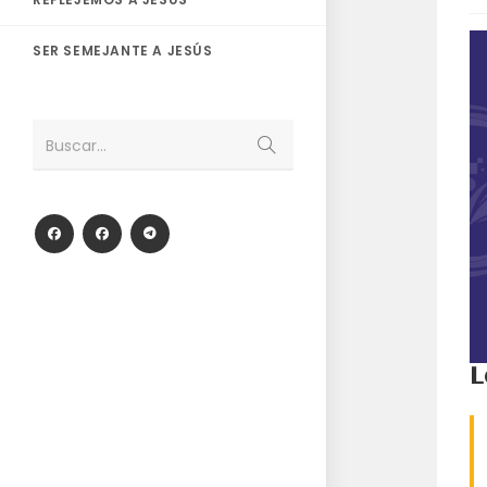
SER SEMEJANTE A JESÚS
Enviar
Buscar...
la
búsqueda
L