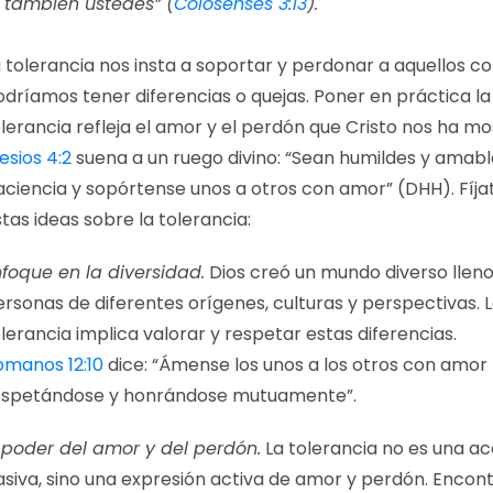
también ustedes” (
Colosenses 3:13
).
 tolerancia nos insta a soportar y perdonar a aquellos c
odríamos tener diferencias o quejas. Poner en práctica la
lerancia refleja el amor y el perdón que Cristo nos ha mo
esios 4:2
suena a un ruego divino: “Sean humildes y amabl
aciencia y sopórtense unos a otros con amor” (DHH). Fíja
tas ideas sobre la tolerancia:
nfoque en la diversidad.
Dios creó un mundo diverso llen
rsonas de diferentes orígenes, culturas y perspectivas. 
lerancia implica valorar y respetar estas diferencias.
omanos 12:10
dice: “Ámense los unos a los otros con amor 
espetándose y honrándose mutuamente”.
l poder del amor y del perdón.
La tolerancia no es una a
asiva, sino una expresión activa de amor y perdón. Enco