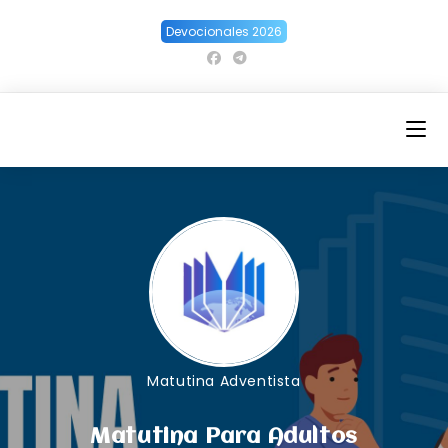
Ir
Devocionales 2026
al
contenido
Matutina Adventista
Matutina Para Adultos