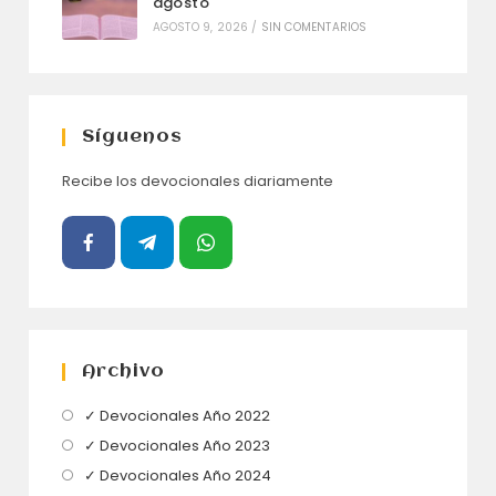
agosto
AGOSTO 9, 2026
/
SIN COMENTARIOS
Síguenos
Recibe los devocionales diariamente
Archivo
Se
✓ Devocionales Año 2022
abre
Se
✓ Devocionales Año 2023
en
abre
Se
✓ Devocionales Año 2024