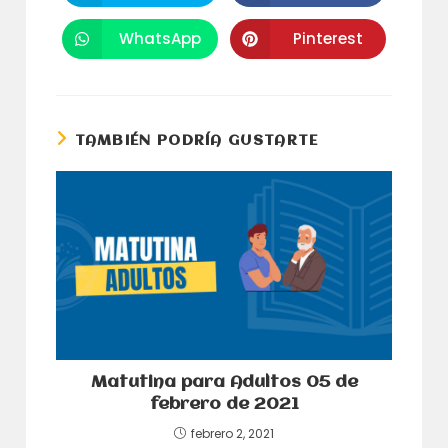
abre
abre
en
en
una
una
WhatsApp
Pinterest
Se
Se
nueva
nueva
abre
abre
ventana
ventana
en
en
una
una
nueva
nueva
ventana
ventana
TAMBIÉN PODRÍA GUSTARTE
Matutina para Adultos 05 de
febrero de 2021
febrero 2, 2021