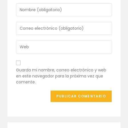
Introduce
tu
nombre
o
Introduce
nombre
tu
de
dirección
usuario
de
Introduce
para
correo
la
comentar
electrónico
URL
para
de
comentar
tu
Guarda mi nombre, correo electrónico y web
web
en este navegador para la próxima vez que
(opcional)
comente.