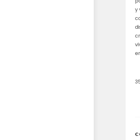
po
y 
co
d
cr
vi
e
3
C