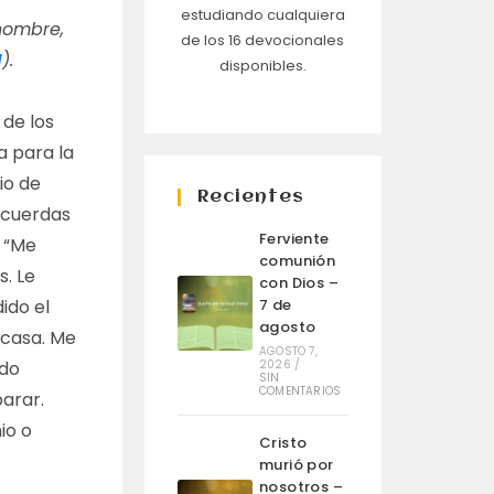
estudiando cualquiera
nombre,
de los 16 devocionales
1
).
disponibles.
 de los
a para la
io de
Recientes
ecuerdas
Ferviente
. “Me
comunión
. Le
con Dios –
7 de
ido el
agosto
 casa. Me
AGOSTO 7,
2026
/
ido
SIN
COMENTARIOS
parar.
io o
Cristo
murió por
nosotros –