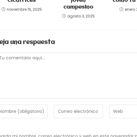
Cicatrices
joven
como tú 
campesino
noviembre 15, 2025
enero 
agosto 3, 2025
eja una respuesta
omentario
troduce
Introduce
Introduce
tu
la
ombre
dirección
URL
de
de
ombre
correo
tu
arda mi nombre, correo electrónico y web en este navegador p