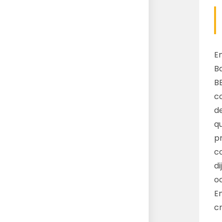
En
Ba
B
c
de
q
pr
c
d
o
En
cr