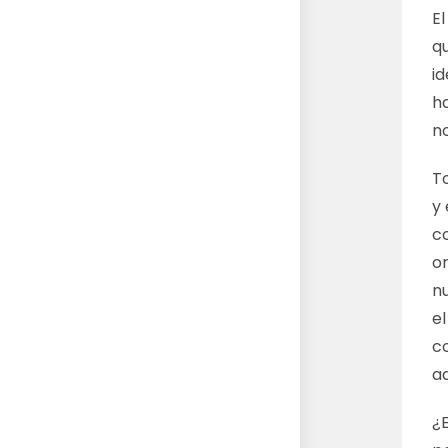
El
qu
id
ha
n
T
y 
c
o
n
e
c
a
¿E