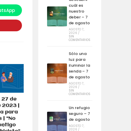
cuál es
tsApp
nuestro
e
bre
deber – 7
n
de agosto
na
ueva
AGOSTO 7,
entana
2026
/
SIN
COMENTARIOS
Sólo una
luz para
iluminar la
senda – 7
de agosto
AGOSTO 7,
2026
/
SIN
COMENTARIOS
 27 de
 2023 |
Un refugio
a para
seguro – 7
 | “No
de agosto
ontigo
AGOSTO 7,
2026
/