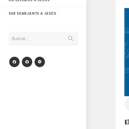
SER SEMEJANTE A JESÚS
Enviar
Buscar...
la
búsqueda
E