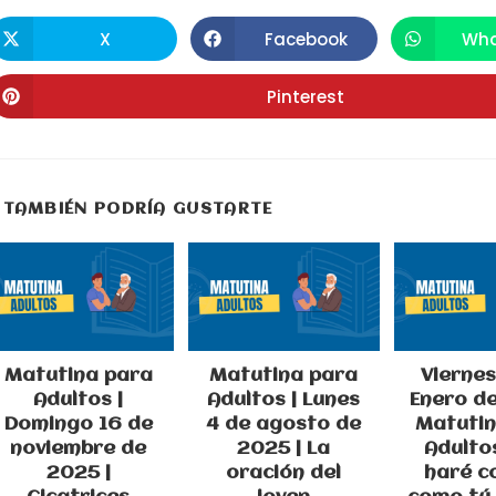
ESTE
X
Facebook
Wha
Se
Se
S
abre
abre
a
CONTENIDO
en
en
e
una
una
u
Pinterest
Se
nueva
nueva
n
abre
ventana
ventana
v
en
una
nueva
ventana
TAMBIÉN PODRÍA GUSTARTE
Matutina para
Matutina para
Viernes
Adultos |
Adultos | Lunes
Enero de
Domingo 16 de
4 de agosto de
Matutin
noviembre de
2025 | La
Adultos
2025 |
oración del
haré c