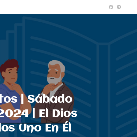
a
tos | Sábado
024 | El Dios
os Uno En Él