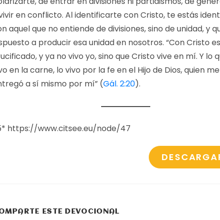
larizarte, de entrar en divisiones ni partidismos, de gen
vivir en conflicto.
Al identificarte con Cristo, te estás iden
n aquel que no entiende de divisiones, sino de unidad, y q
ispuesto a producir esa unidad en nosotros. “Con Cristo e
ucificado, y ya no vivo yo, sino que Cristo vive en mí. Y lo
vo en la carne, lo vivo por la fe en el Hijo de Dios, quien 
ntregó a sí mismo por mí” (
Gál. 2:20
).
5* https://www.citsee.eu/node/47
DESCARGA
COMPARTIR
OMPARTE ESTE DEVOCIONAL