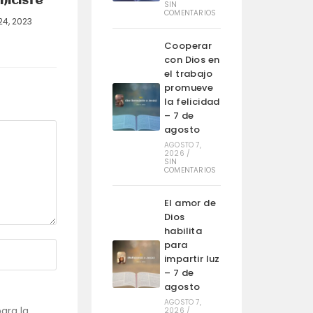
hiciste”
SIN
COMENTARIOS
24, 2023
Cooperar
con Dios en
el trabajo
promueve
la felicidad
– 7 de
agosto
AGOSTO 7,
2026
/
SIN
COMENTARIOS
El amor de
Dios
habilita
para
impartir luz
– 7 de
agosto
AGOSTO 7,
ara la
2026
/