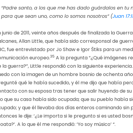
“Padre santo, a los que me has dado guárdalos en tu 
para que sean uno, como lo somos nosotros” (
Juan 17:1
 junio de 2011, veinte años después de finalizada la Guerra
lcanes, Allan Little, que había sido corresponsal de guerr
BC, fue entrevistado por Jo Shaw e Igor Štiks para un med
35
omunicación europeo.
A la pregunta “¿Qué imágenes r
 la guerra?”, Little respondió con la siguiente experiencia
uedo con la imagen de un hombre bosnio de ochenta años
egunté qué le había sucedido, y él me dijo que había perd
ontacto con su esposa tras tener que salir huyendo de su
ijo que su casa había sido ocupada; que su pueblo había s
cupado; y que él llevaba dos días enteros caminando sin 
tonces le dije: ‘¿Le importa si le pregunto si es usted bosn
oata?’. A lo que él me respondió: ‘Yo soy músico’ “.