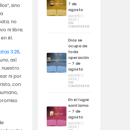
7 de
os”, sino
agosto
ra
AGOSTO 7,
2026
/
oata; no
SIN
COMENTARIOS
o ni libre;
en él.
Dios se
ocupa de
atas 3:28
,
toda
operación
uno, así
– 7 de
, nuestro
agosto
sar ni por
AGOSTO 7,
2026
/
SIN
risto, con
COMENTARIOS
 humano,
En el lugar
mpromiso
santísimo
– 7 de
agosto
de
AGOSTO 7,
2026
/