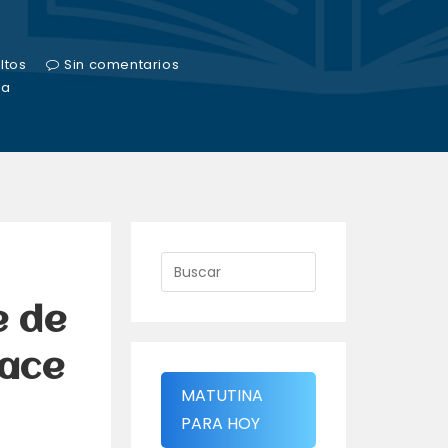
ltos
Sin comentarios
ra
e de
hace
MATUTINA
PARA HOY