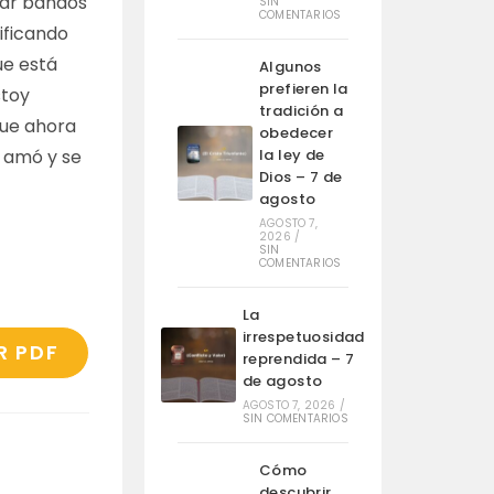
erar bandos
SIN
COMENTARIOS
tificando
ue está
Algunos
prefieren la
stoy
tradición a
 que ahora
obedecer
la ley de
me amó y se
Dios – 7 de
agosto
AGOSTO 7,
2026
/
SIN
COMENTARIOS
La
irrespetuosidad
R PDF
reprendida – 7
de agosto
AGOSTO 7, 2026
/
SIN COMENTARIOS
Cómo
descubrir