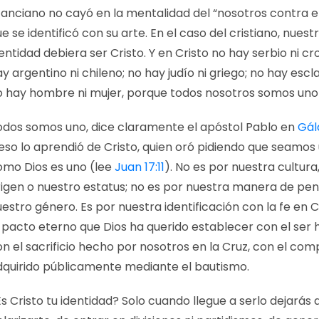
 anciano no cayó en la mentalidad del “nosotros contra ell
e se identificó con su arte. En el caso del cristiano, nuest
entidad debiera ser Cristo. Y en Cristo no hay serbio ni cr
y argentino ni chileno;
no hay judío ni griego; no hay esclav
o hay hombre ni mujer, porque todos nosotros somos uno 
odos somos uno, dice claramente el apóstol Pablo en
Gál
eso lo aprendió de Cristo, quien oró pidiendo que seamos 
omo Dios es uno (lee
Juan 17:11
). No es por nuestra cultura
rigen o nuestro estatus; no es por nuestra manera de pen
uestro
género. Es por nuestra identificación con la fe en C
l pacto eterno que Dios ha querido establecer con el ser
on el sacrificio hecho por nosotros en la Cruz, con el co
dquirido públicamente mediante el bautismo.
s Cristo tu identidad? Solo cuando llegue a serlo dejarás 