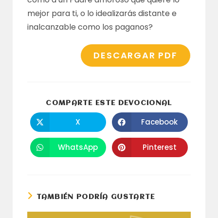
mejor para ti, o lo idealizarás distante e
inalcanzable como los paganos?
DESCARGAR PDF
COMPARTI
COMPARTE ESTE DEVOCIONAL
ESTE
CONTENID
X
Facebook
Se
Se
abre
abre
en
en
una
una
WhatsApp
Pinterest
Se
Se
nueva
nueva
abre
abre
ventana
ventana
en
en
una
una
nueva
nueva
ventana
ventana
TAMBIÉN PODRÍA GUSTARTE