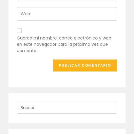
de
dirección
usuario
de
Introduce
para
correo
la
comentar
electrónico
URL
para
de
comentar
tu
Guarda mi nombre, correo electrónico y web
web
en este navegador para la próxima vez que
(opcional)
comente.