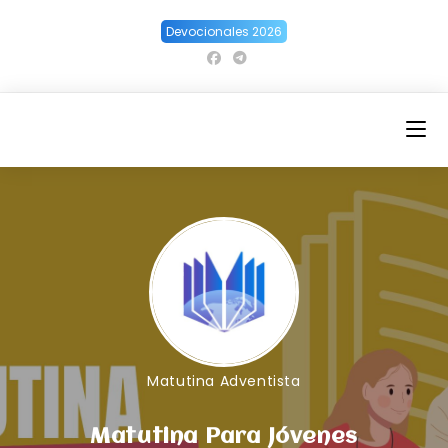
Ir
Devocionales 2026
al
contenido
Matutina Adventista
Matutina Para Jóvenes