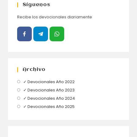
Síguenos
Recibe los devocionales diariamente
Archivo
Se
✓ Devocionales Año 2022
abre
Se
✓ Devocionales Año 2023
en
abre
Se
✓ Devocionales Año 2024
una
en
abre
Se
✓ Devocionales Año 2025
nueva
una
en
abre
pestaña
nueva
una
en
pestaña
nueva
una
pestaña