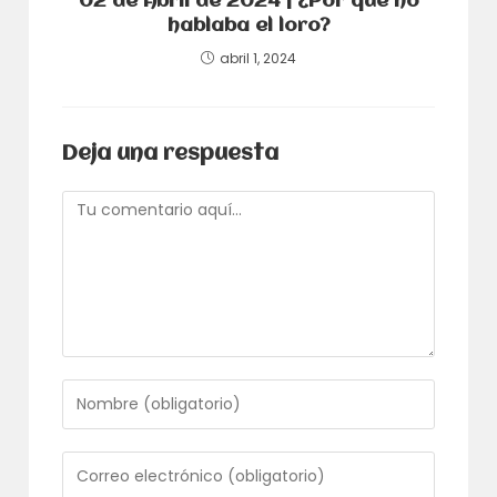
02 de Abril de 2024 | ¿Por qué no
hablaba el loro?
abril 1, 2024
Deja una respuesta
Comentario
Introduce
tu
nombre
o
Introduce
nombre
tu