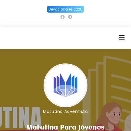
Ir
Devocionales 2026
al
contenido
Matutina Adventista
Matutina Para Jóvenes