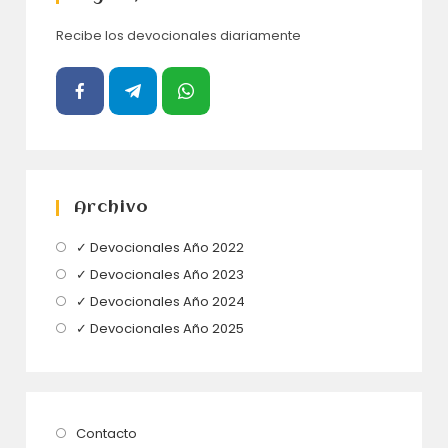
Recibe los devocionales diariamente
Archivo
Se
✓ Devocionales Año 2022
abre
Se
✓ Devocionales Año 2023
en
abre
Se
✓ Devocionales Año 2024
una
en
abre
Se
✓ Devocionales Año 2025
nueva
una
en
abre
pestaña
nueva
una
en
pestaña
nueva
una
pestaña
nueva
Se
Contacto