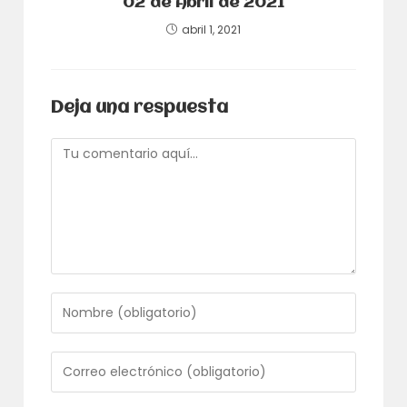
02 de Abril de 2021
abril 1, 2021
Deja una respuesta
Comentario
Introduce
tu
nombre
o
Introduce
nombre
tu
de
dirección