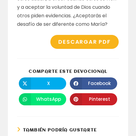
y a aceptar la voluntad de Dios cuando
otros piden evidencias. ¿Aceptarás el
desafío de ser diferente como María?
DESCARGAR PDF
COMPARTI
COMPARTE ESTE DEVOCIONAL
ESTE
CONTENID
X
Facebook
Se
Se
abre
abre
en
en
una
una
WhatsApp
Pinterest
Se
Se
nueva
nueva
abre
abre
ventana
ventana
en
en
una
una
nueva
nueva
ventana
ventana
TAMBIÉN PODRÍA GUSTARTE