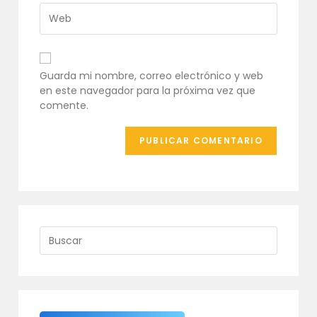
usuario
de
Introduce
para
correo
la
comentar
electrónico
URL
para
de
comentar
tu
Guarda mi nombre, correo electrónico y web
web
en este navegador para la próxima vez que
(opcional)
comente.