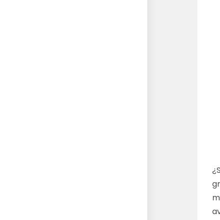
¿
gr
m
a