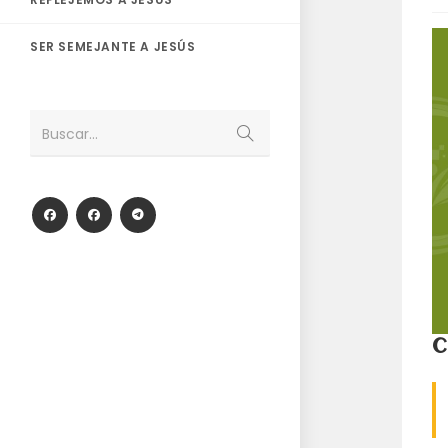
SER SEMEJANTE A JESÚS
Enviar
Buscar...
la
búsqueda
C