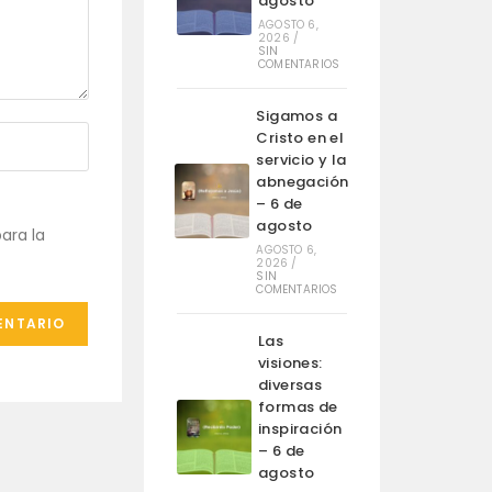
agosto
AGOSTO 6,
2026
/
SIN
COMENTARIOS
Sigamos a
Cristo en el
servicio y la
abnegación
– 6 de
agosto
ara la
AGOSTO 6,
2026
/
SIN
COMENTARIOS
Las
visiones:
diversas
formas de
inspiración
– 6 de
agosto