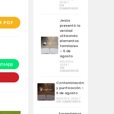
2026
/
SIN
COMENTARIOS
Jesús
R PDF
presentó la
verdad
utilizando
elementos
familiares
– 6 de
agosto
AGOSTO 6,
tsApp
2026
/
e
SIN
bre
COMENTARIOS
n
na
ueva
Contaminación
entana
y purificación –
6 de agosto
AGOSTO 6, 2026
/
SIN COMENTARIOS
Aprendamos