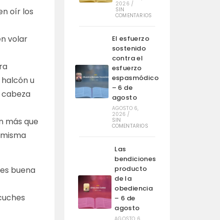
2026
/
SIN
n oír los
COMENTARIOS
en volar
El esfuerzo
sostenido
contra el
ara
esfuerzo
espasmódico
 halcón u
– 6 de
a cabeza
agosto
AGOSTO 6,
2026
/
ven más que
SIN
COMENTARIOS
a misma
Las
bendiciones
producto
e es buena
de la
obediencia
cuches
– 6 de
agosto
AGOSTO 6,