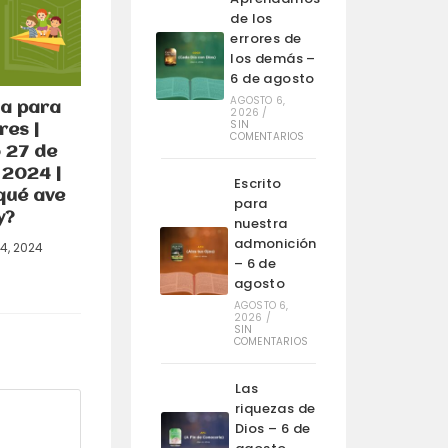
de los
errores de
los demás –
6 de agosto
AGOSTO 6,
a para
2026
/
SIN
es |
COMENTARIOS
 27 de
 2024 |
Escrito
qué ave
para
y?
nuestra
admonición
24, 2024
– 6 de
agosto
AGOSTO 6,
2026
/
SIN
COMENTARIOS
Las
riquezas de
Dios – 6 de