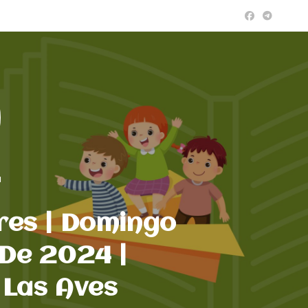
a
res | Domingo
De 2024 |
 Las Aves