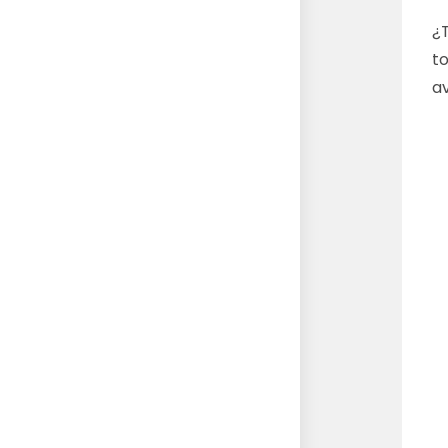
¿T
to
a