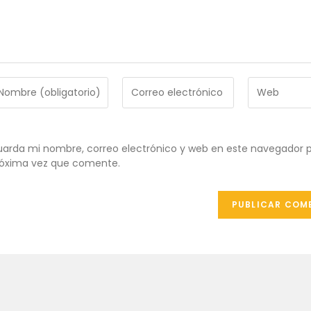
troduce
Introduce
Introduce
tu
la
ombre
dirección
URL
de
de
ombre
correo
tu
arda mi nombre, correo electrónico y web en este navegador p
e
electrónico
web
óxima vez que comente.
uario
para
(opcional)
ra
comentar
omentar