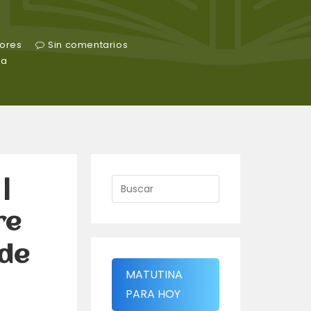
ores
Sin comentarios
ra
|
re
 de
MATUTINA
PARA HOY