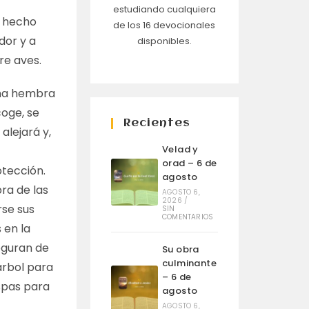
estudiando cualquiera
s hecho
de los 16 devocionales
dor y a
disponibles.
re aves.
una hembra
coge, se
Recientes
 alejará y,
Velad y
orad – 6 de
otección.
agosto
ra de las
AGOSTO 6,
2026
/
rse sus
SIN
COMENTARIOS
 en la
eguran de
Su obra
culminante
 árbol para
– 6 de
spas para
agosto
AGOSTO 6,