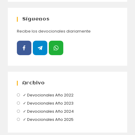
Síguenos
Recibe los devocionales diariamente
Archivo
Se
✓ Devocionales Año 2022
abre
Se
✓ Devocionales Año 2023
en
abre
Se
✓ Devocionales Año 2024
una
en
abre
Se
✓ Devocionales Año 2025
nueva
una
en
abre
pestaña
nueva
una
en