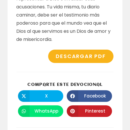
acusaciones. Tu vida misma, tu diario
caminar, debe ser el testimonio más
poderoso para que el mundo vea que el
Dios al que servimos es un Dios de amor y
de misericordia.
DESCARGAR PDF
COMPARTI
COMPARTE ESTE DEVOCIONAL
ESTE
CONTENID
X
Facebook
Se
Se
abre
abre
en
en
una
una
WhatsApp
Pinterest
Se
Se
nueva
nueva
abre
abre
ventana
ventana
en
en
una
una
nueva
nueva