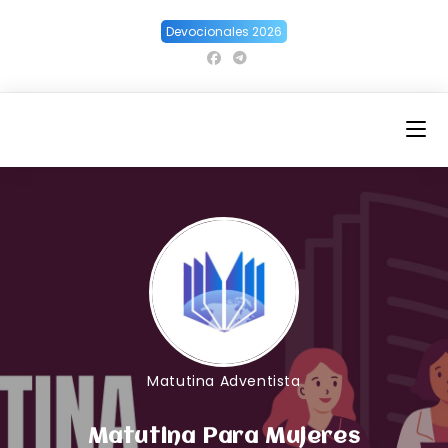
Ir
Devocionales 2026
al
contenido
Matutina Adventista
Matutina Para Mujeres