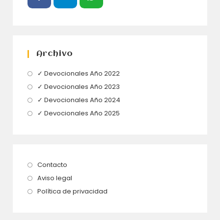
Archivo
Se
✓ Devocionales Año 2022
abre
Se
✓ Devocionales Año 2023
en
abre
Se
✓ Devocionales Año 2024
una
en
abre
Se
✓ Devocionales Año 2025
nueva
una
en
abre
pestaña
nueva
una
en
pestaña
nueva
una
pestaña
nueva
Se
Contacto
pestaña
abre
Se
Aviso legal
en
abre
Se
Política de privacidad
una
en
abre
nueva
una
en