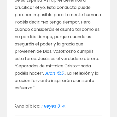
de su Espíritu. Así aprenderemos a
crucificar el yo. Esta conducta puede
parecer imposible para la mente humana.
Podéis decir: “No tengo tiempo”. Pero
cuando consideráis el asunto tal como es,
no perdéis tiempo, porque cuando os
aseguráis el poder y la gracia que
provienen de Dios,
vosotros
no cumplís
esta tarea. Jesús es el verdadero obrero.
“Separados de mí—dice Cristo—nada
podéis hacer”.
Juan 15:5
… La reflexión y la
oración ferviente inspirarán a un santo
*
esfuerzo.
*
Año bíblico:
1 Reyes 3-4
.