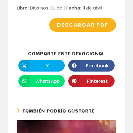
Libro:
Dios nos Cuida |
Fecha:
11 de abril
DESCARGAR PDF
COMPARTI
COMPARTE ESTE DEVOCIONAL
ESTE
CONTENID
X
Facebook
Se
Se
abre
abre
en
en
una
una
WhatsApp
Pinterest
Se
Se
nueva
nueva
abre
abre
ventana
ventana
en
en
una
una
nueva
nueva
ventana
ventana
TAMBIÉN PODRÍA GUSTARTE