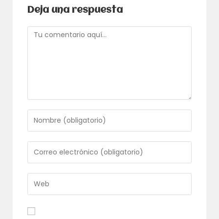
Deja una respuesta
Comentario
Introduce
tu
nombre
o
Introduce
nombre
tu
de
dirección
usuario
de
Introduce
para
correo
la
comentar
electrónico
URL
para
de
comentar
tu