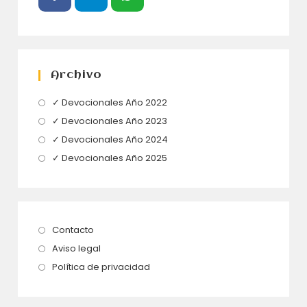
Archivo
Se
✓ Devocionales Año 2022
abre
Se
✓ Devocionales Año 2023
en
abre
Se
✓ Devocionales Año 2024
una
en
abre
Se
✓ Devocionales Año 2025
nueva
una
en
abre
pestaña
nueva
una
en
pestaña
nueva
una
pestaña
nueva
Se
Contacto
pestaña
abre
Se
Aviso legal
en
abre
Se
Política de privacidad
una
en
abre
nueva
una
en