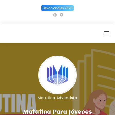
Ir
Devocionales 2026
al
contenido
Matutina Adventista
Matutina Para Jóvenes