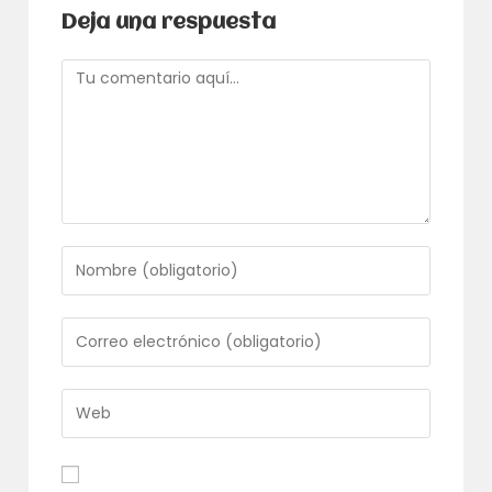
Deja una respuesta
Comentario
Introduce
tu
nombre
o
Introduce
nombre
tu
de
dirección
usuario
de
Introduce
para
correo
la
comentar
electrónico
URL
para
de
comentar
tu